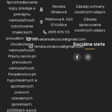
Sprostredkovanie
Renata
Zásady ochrany
kúpy, predaja a
Straková
osobných údajov
prenájmu
Pribinova 8, 040
Zásady
nehnuteľností.
01 Košice
spracovania
Vyhotovenie
osobných údajov
0915 976 113
znaleckých
posudkov. Trhové
slovakiarealkosice@gmail.com
Sociálne siete
ohodnotenie
renata.strakova@gmail.com
nehnuteľností.
Právny servis pri
prevodoch
nehnuteľností.
Poradenstvo pri
hypotekárnych a
spotrebných
úveroch,
stavebných
sporeniach,
pôžičkách a pod.