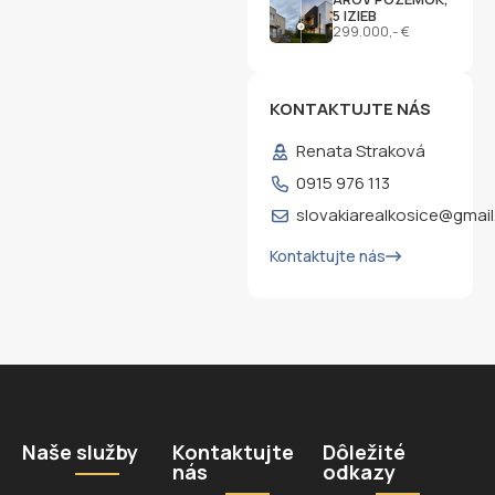
5 IZIEB
299.000,- €
KONTAKTUJTE NÁS
Renata Straková
0915 976 113
slovakiarealkosice@gmai
Kontaktujte nás
Naše služby
Kontaktujte
Dôležité
nás
odkazy