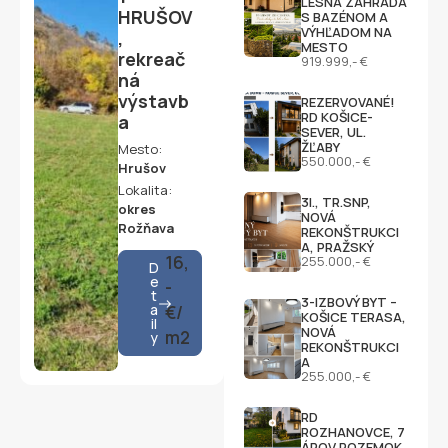
LESNÁ ZÁHRADA
HRUŠOV
S BAZÉNOM A
VÝHĽADOM NA
,
MESTO
rekreač
919.999,- €
ná
výstavb
REZERVOVANÉ!
RD KOŠICE-
a
SEVER, UL.
ŽĽABY
Mesto:
550.000,- €
Hrušov
Lokalita:
3I., TR.SNP,
okres
NOVÁ
Rožňava
REKONŠTRUKCI
A, PRAŽSKÝ
16,
255.000,- €
D
e
-
t
3-IZBOVÝ BYT –
a
€/
KOŠICE TERASA,
il
NOVÁ
m2
y
REKONŠTRUKCI
A
255.000,- €
RD
ROZHANOVCE, 7
ÁROV POZEMOK,