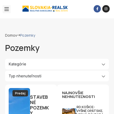
Domov
Pozemky
Pozemky
Kategórie
Typ nhenuteľnosti
NAJNOVŠIE
Predaj
STAVEB
NEHNUTEĽNOSTI
NÉ
POZEMK
RD KOŠICE-
VYŠNÉ OPÁTSKE,
Y