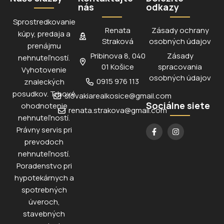
nás
odkazy
Sprostredkovanie
Renata
Zásady ochrany
kúpy, predaja a
Straková
osobných údajov
prenájmu
Pribinova 8, 040
Zásady
nehnuteľností.
01 Košice
spracovania
Vyhotovenie
osobných údajov
0915 976 113
znaleckých
posudkov. Trhové
slovakiarealkosice@gmail.com
Sociálne siete
ohodnotenie
renata.strakova@gmail.com
nehnuteľností.
Právny servis pri
prevodoch
nehnuteľností.
Poradenstvo pri
hypotekárnych a
spotrebných
úveroch,
stavebných