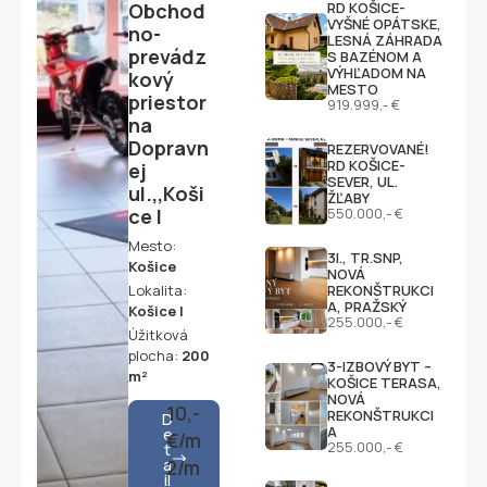
Obchod
RD KOŠICE-
VYŠNÉ OPÁTSKE,
no-
LESNÁ ZÁHRADA
prevádz
S BAZÉNOM A
VÝHĽADOM NA
kový
MESTO
priestor
919.999,- €
na
Dopravn
REZERVOVANÉ!
RD KOŠICE-
ej
SEVER, UL.
ul.,,Koši
ŽĽABY
ce I
550.000,- €
Mesto:
3I., TR.SNP,
Košice
NOVÁ
Lokalita:
REKONŠTRUKCI
A, PRAŽSKÝ
Košice I
255.000,- €
Úžitková
plocha:
200
3-IZBOVÝ BYT –
m²
KOŠICE TERASA,
NOVÁ
10,-
REKONŠTRUKCI
D
A
e
€/m
255.000,- €
t
a
2/m
il