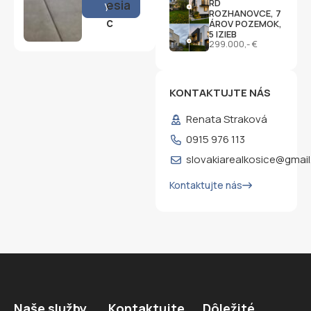
RD
esia
y
ROZHANOVCE, 7
c
ÁROV POZEMOK,
5 IZIEB
299.000,- €
KONTAKTUJTE NÁS
Renata Straková
0915 976 113
slovakiarealkosice@gmai
Kontaktujte nás
Naše služby
Kontaktujte
Dôležité