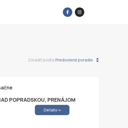
Zoradiť podľa:
sačne
D NAD POPRADSKOU, PRENÁJOM
Detaily