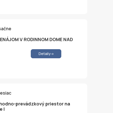
sačne
PRENÁJOM V RODINNOM DOME NAD
Detaily
mesiac
odno-prevádzkový priestor na
e I