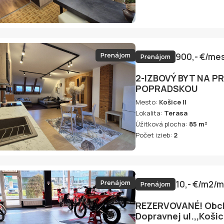
Prenájom
900,- €/me
Prenájom
2-IZBOVÝ BYT NA 
POPRADSKOU
Mesto:
Košice II
Lokalita:
Terasa
Úžitková plocha:
85 m²
Počet izieb:
2
Prenájom
10,- €/m2/
Prenájom
REZERVOVANÉ! Obch
Dopravnej ul.,,Košic