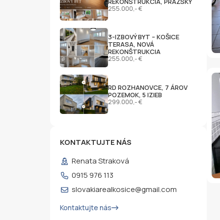
REKONŠTRUKCIA, PRAŽSKÝ
255.000,- €
3-IZBOVÝ BYT – KOŠICE
TERASA, NOVÁ
REKONŠTRUKCIA
255.000,- €
RD ROZHANOVCE, 7 ÁROV
POZEMOK, 5 IZIEB
299.000,- €
KONTAKTUJTE NÁS
Renata Straková
0915 976 113
slovakiarealkosice@gmail.com
Kontaktujte nás