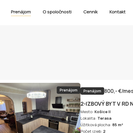
Prenájom
O spoločnosti
Cenník
Kontakt
Prenájom
800,- €/me
Prenájom
2-IZBOVÝ BYT V R
Mesto:
Košice II
Lokalita:
Terasa
Úžitková plocha:
85 m²
Počet izieb:
2