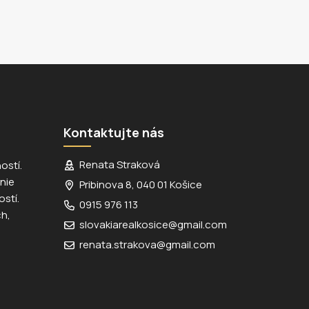
Kontaktujte nás
Renata Straková
ostí.
nie
Pribinova 8, 040 01 Košice
stí.
0915 976 113
h,
slovakiarealkosice@gmail.com
renata.strakova@gmail.com