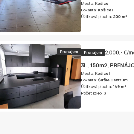
Mesto:
Košice
Lokalita:
Košice I
Úžitková plocha:
200 m²
Prenájom
2.000,- €/
Prenájom
3i., 150m2, PRENÁ
Mesto:
Košice I
Lokalita:
Širšie Centrum
Úžitková plocha:
149 m²
Počet izieb:
3