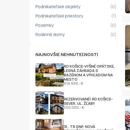
Podnikateľské objekty
(0)
Podnikateľské priestory
(1)
Pozemky
(0)
Rodinné domy
(0)
NAJNOVŠIE NEHNUTEĽNOSTI
RD KOŠICE-VYŠNÉ OPÁTSKE,
LESNÁ ZÁHRADA S
BAZÉNOM A VÝHĽADOM NA
MESTO
919.999,- €
REZERVOVANÉ! RD KOŠICE-
SEVER, UL. ŽĽABY
550.000,- €
3I., TR.SNP, NOVÁ